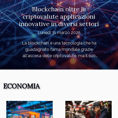
Blockchain oltre le
criptovalute applicazioni
innovative in diversi settori
Lunedì 31 marzo 2025
La blockchain è una tecnologia che ha
guadagnato fama mondiale grazie
all'ascesa delle criptovalute, ma il suo
potenziale si estende ben oltre il mondo
finanziario. In diversi settori sta emergendo
come uno strumento rivoluzionario in grado
di offrire trasparenza, sicurezza e
ECONOMIA
tracciabilità senza precedenti. Questo
articolo esplora applicazioni innovative della
blockchain che stanno riscrivendo le regole
in ambiti come la logistica, la sicurezza
informatica e l'amministrazione pubblica,