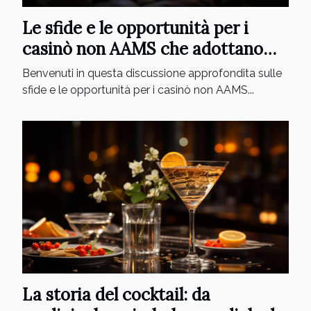
Le sfide e le opportunità per i
casinò non AAMS che adottano
PayPal come metodo di
Benvenuti in questa discussione approfondita sulle
pagamento
sfide e le opportunità per i casinò non AAMS...
La storia del cocktail: da