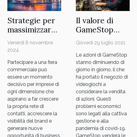
invitando il lettore a scoprirne i benefici e il
funzionamento. Trasparenza e tracciabilità
nel settore logistico La blockchain si sta
Il valore di
Strategie per
affermando come una tecnologia
GameStop
massimizzare
rivoluzionaria nel settore logistico, grazie
scende mentre
l'impatto del
alla sua capacità di garantire tracciabilità
Giovedì 29 luglio 2021
Venerdì 8 novembre
inalterabile e trasparenza lungo l'intero
considera la
tuo stand in
2024
percorso...
Le azioni di GameStop
vendita di
una fiera
stanno diminuendo di
Partecipare a una fiera
azioni
giorno in giorno, il che
commerciale può
ha portato il negozio di
essere un momento
videogiochi a
decisivo per imprese di
considerare la vendita
ogni dimensione che
di azioni. Questi
aspirano a far crescere
problemi economici
la propria rete di
sono legati alla cattiva
contatti, accrescere la
gestione e alla
visibilità del brand e
pandemia di covid-19.
generare nuove
GameStop venderà le
opportunità di business.