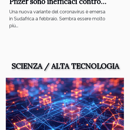
Pfizer sono inefficaci contro
la variante
Una nuova variante del coronavirus è emersa
in Sudafrica a febbraio. Sembra essere molto
più...
SCIENZA / ALTA TECNOLOGIA